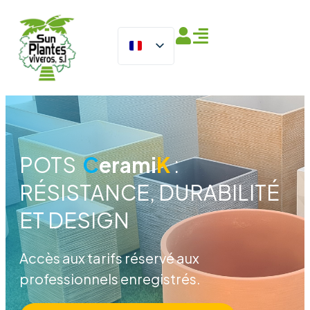
POTS
C
erami
K
:
RÉSISTANCE, DURABILITÉ
ET DESIGN
Accès aux tarifs réservé aux
professionnels enregistrés.