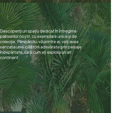
Descoperiți un spațiu dedicat în întregime
palmierilor noștri, cu exemplare unice și de
colecție. Plimbându-vă printre ei, veți avea
senzația unei călătorii adevărate prin peisaje
îndepărtate, ca și cum ați explora un alt
continent.