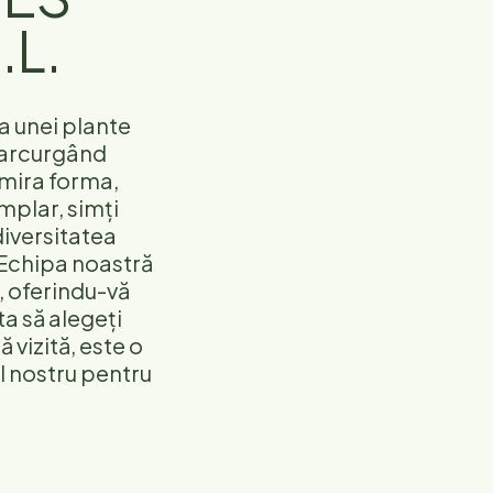
.L.
a unei plante
Parcurgând
dmira forma,
emplar, simți
diversitatea
Echipa noastră
s, oferindu-vă
ta să alegeți
 vizită, este o
l nostru pentru