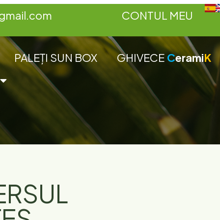
gmail.com
CONTUL MEU
PALEȚI SUN BOX
GHIVECE
C
erami
K
VERSUL
TES