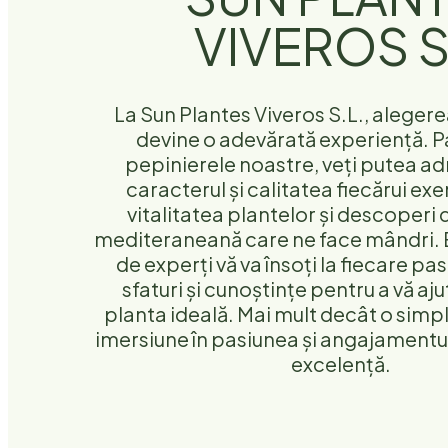
VIVEROS S
La Sun Plantes Viveros S.L., alegere
devine o adevărată experiență. 
pepinierele noastre, veți putea a
caracterul și calitatea fiecărui ex
vitalitatea plantelor și descoperi 
mediteraneană care ne face mândri. 
de experți vă va însoți la fiecare pa
sfaturi și cunoștințe pentru a vă aju
planta ideală. Mai mult decât o simplă
imersiune în pasiunea și angajamentu
excelență.